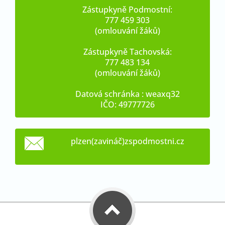
Zástupkyně Podmostní:
777 459 303
(omlouvání žáků)
Zástupkyně Tachovská:
777 483 134
(omlouvání žáků)
Datová schránka : weaxq32
IČO: 49777726
plzen(zavináč)zspodmostni.cz