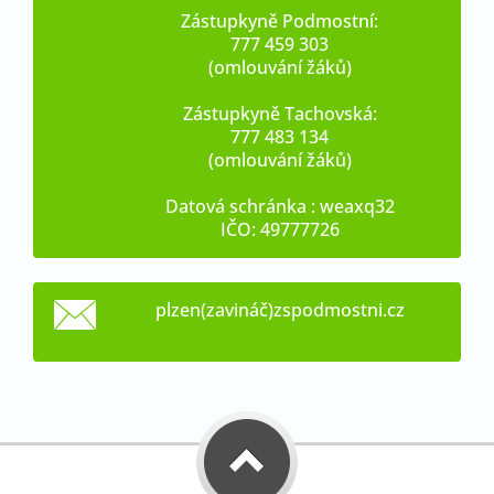
Zástupkyně Podmostní:
777 459 303
(omlouvání žáků)
Zástupkyně Tachovská:
777 483 134
(omlouvání žáků)
Datová schránka : weaxq32
IČO: 49777726
plzen(zavináč)zspodmostni.cz