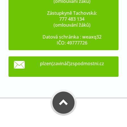
(omlouvání žáků)
Zástupkyně Tachovská:
777 483 134
(omlouvání žáků)
Datová schránka : weaxq32
IČO: 49777726
plzen(zavináč)zspodmostni.cz