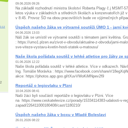
09.06.2026 09:26
Na základě rozhodnutí ministra školství Roberta Plagy č.j MSMT-5
letos výuka v základních a středních školách a konzervatořích již 
v 8:45. Provoz ŠD na obou pracovištích bude ve výjimečných pří
i.cz
Úspěch našeho žáka ve výtvarné soutěži ÚMO 1 - jarní kv
04.06.2026 13:03
Náš žák se umístil ve výtvarné soutěži s tématem jarní květina. G
: https://umo1.plzen.eu/zivot-v-obvodu/aktualne-z-obvodu/jarni-malo
sve-viteze-vystavu-kvetin-hosti-statek-u-matousu/
Naše škola pořádala soutěž v lehké atletice pro žáky ze s
01.06.2026 12:22
Naše škola pořádala soutěž v lehké atletice. Více v odkazech. Náv
Ing. Tomáše Morávka : https://www.facebook.com/share/r/18egXqWL
akce: https://photos.app.goo.gl/tXuvVWoKiMNpev2f9
32
Reportáž o legiovlaku v Plzni
10.04.2026 08:41
Naši žáci byli součástí reportáže o legiovlaku v Plzni. Více
na https://www.ceskatelevize.cz/porady/15334114383-udalosti-v-reg
zapad/226411000180408/cast/1180210/
Úspěch našeho žáka v boxu v Mladé Boleslavi
26.01.2026 08:22