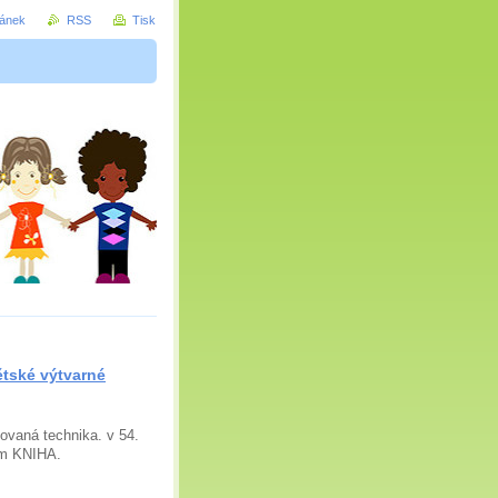
ránek
RSS
Tisk
ětské výtvarné
ovaná technika. v 54.
em KNIHA.