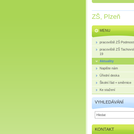
ZŠ, Plzeň
MENU
pracoviště ZŠ Podmost
pracoviště ZŠ Tachovs
19
Aktuality
Napište nám
Úřední deska
Školní řád + směrnice
Ke stažení
VYHLEDÁVÁNÍ
KONTAKT