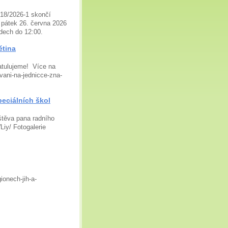
718/2026-1 skončí
v pátek 26. června 2026
padech do 12:00.
ětina
ratulujeme! Více na
vani-na-jednicce-zna-
peciálních škol
štěva pana radního
iy/ Fotogalerie
ionech-jih-a-