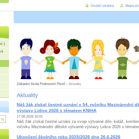
Úvodní stránka
Mapa st
ní 1
ká
Základní škola Podmostní Plzeň
|
Aktuality
Aktuality
Náš žák získal čestné uznání v 54. ročníku Mezinárodní d
výstavy Lidice 2026 s tématem KNIHA
17.06.2026 10:01
Náš žák získal čestné uznání za svoje výtvarné dílo- koláž, kombin
ročníku Mezinárodní dětské výtvarné výstavy Lidice 2026 s témat
Ukončení školního roku 2025/2026 dne 26.6.2026