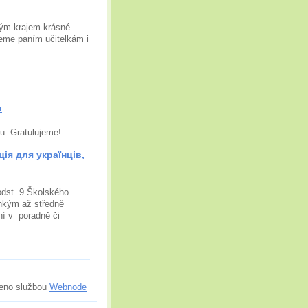
kým krajem krásné
eme paním učitelkám i
u
u. Gratulujeme!
ція для українців,
dst. 9 Školského
ehkým až středně
ní v poradně či
eno službou
Webnode