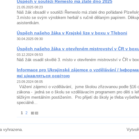
Úspěch v soutěži Řemeslo má zlaté dno 2025
21.05.2025 08:23
Náš žák obsadil v soutěži Řemeslo má zlaté dno pořádané Plzeňs
3.místo se svým výrobkem herbář s ručně dělaným papírem. Děkuj
asistentkám.
Úspěch našeho žáka v Krajské lize v boxu v Třeboni
30.04.2025 09:30
Úspěch našeho žáka v otevřeném mistrovství v ČR v box
03.12.2024 09:53
Náš žák osadil skvělé 3. místo v otevřeném mistrovství v ČR v box
Informace pro Ukrajinské zájemce o vzdělávání / Інформа
які цікавляться освітою
23.09.2024 08:05
Vážení zájemci o vzdělávání, jsme školou zřizovanou podle §16 o
zákona - jedná se o školu se vzdělávacím programem pro děti s l
těžkým mentálním postižením. Pro přijetí do školy je třeba vyšetře
speciálně...
1
2
a vyhrazena.
Vytvoř