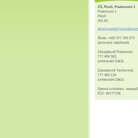
ZŠ, Plzeň, Podmostní 1
Podmostní 1
Plzeň
301 00
plzen(zavináč)zspodmostn
Škola: +420 377 235 573
(provozní záležitosti)
Zástupkyně Podmostní:
777 459 303
(omlouvání žáků)
Zástupkyně Tachovská:
777 483 134
(omlouvání žáků)
Datová schránka : weaxq
IČO: 49777726