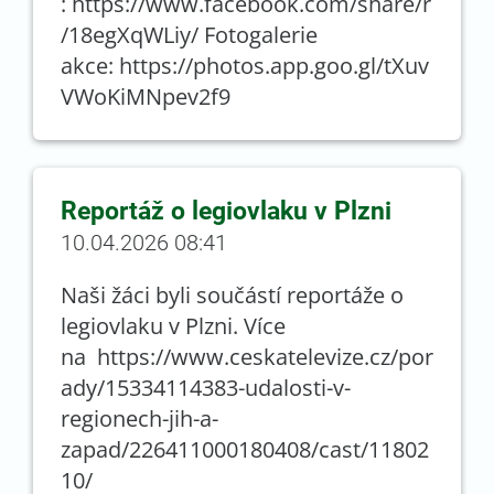
: https://www.facebook.com/share/r
/18egXqWLiy/ Fotogalerie
akce: https://photos.app.goo.gl/tXuv
VWoKiMNpev2f9
Reportáž o legiovlaku v Plzni
10.04.2026 08:41
Naši žáci byli součástí reportáže o
legiovlaku v Plzni. Více
na https://www.ceskatelevize.cz/por
ady/15334114383-udalosti-v-
regionech-jih-a-
zapad/226411000180408/cast/11802
10/