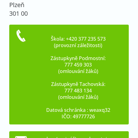
Plzeň
301 00
Škola: +420 377 235 573
(provozní záležitosti)
Zástupkyně Podmostní:
777 459 303
(omlouvání žáků)
Zástupkyně Tachovská:
777 483 134
(omlouvání žáků)
Datová schránka : weaxq32
IČO: 49777726