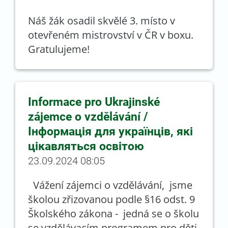
Náš žák osadil skvělé 3. místo v
otevřeném mistrovství v ČR v boxu.
Gratulujeme!
Informace pro Ukrajinské
zájemce o vzdělávání /
Інформація для українців, які
цікавляться освітою
23.09.2024 08:05
Vážení zájemci o vzdělávání, jsme
školou zřizovanou podle §16 odst. 9
Školského zákona - jedná se o školu
se vzdělávacím programem pro děti