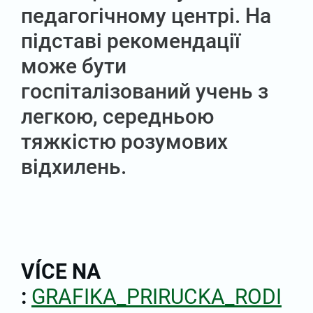
педагогічному центрі. На
підставі рекомендації
може бути
госпіталізований учень з
легкою, середньою
тяжкістю розумових
відхилень.
VÍCE NA
:
GRAFIKA_PRIRUCKA_RODI