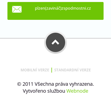
plzen(zavináč)zspodmostni.cz
|
MOBILNÍ VERZE
STANDARDNÍ VERZE
© 2011 Všechna práva vyhrazena.
Vytvořeno službou
Webnode