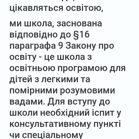
цікавляться освітою,
ми школа, заснована
відповідно до §16
параграфа 9 Закону про
освіту - це школа з
освітньою програмою для
дітей з легкими та
помірними розумовими
вадами. Для вступу до
школи необхідний іспит у
консультативному пункті
чи спеціальному