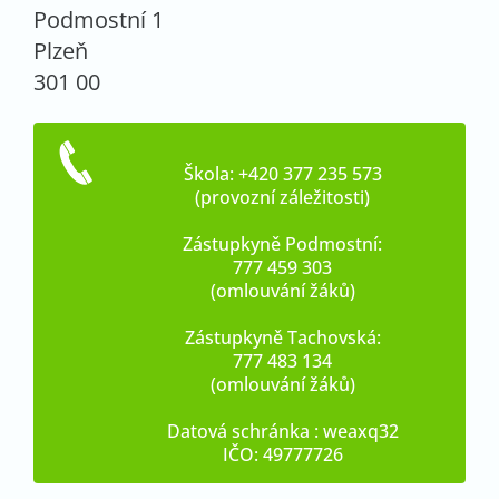
Podmostní 1
Plzeň
301 00
Škola: +420 377 235 573
(provozní záležitosti)
Zástupkyně Podmostní:
777 459 303
(omlouvání žáků)
Zástupkyně Tachovská:
777 483 134
(omlouvání žáků)
Datová schránka : weaxq32
IČO: 49777726