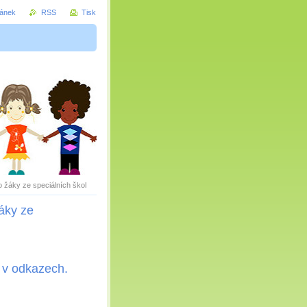
ránek
RSS
Tisk
o žáky ze speciálních škol
žáky ze
e v odkazech.