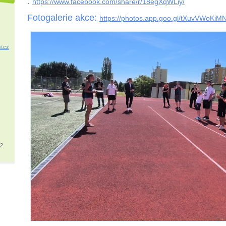
:
https://www.facebook.com/share/r/18egXqWLiy/
Fotogalerie akce:
https://photos.app.goo.gl/tXuvVWoKiM
i.cz
32