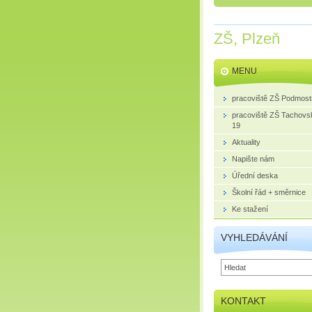
ZŠ, Plzeň
MENU
pracoviště ZŠ Podmost
pracoviště ZŠ Tachovs
19
Aktuality
Napište nám
Úřední deska
Školní řád + směrnice
Ke stažení
VYHLEDÁVÁNÍ
KONTAKT