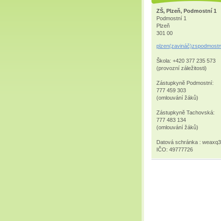
ZŠ, Plzeň, Podmostní 1
Podmostní 1
Plzeň
301 00
plzen(zavináč)zspodmostn
Škola: +420 377 235 573
(provozní záležitosti)
Zástupkyně Podmostní:
777 459 303
(omlouvání žáků)
Zástupkyně Tachovská:
777 483 134
(omlouvání žáků)
Datová schránka : weaxq
IČO: 49777726