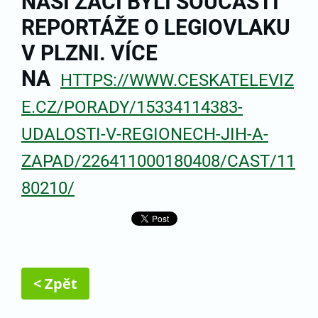
NAŠI ŽÁCI BYLI SOUČÁSTÍ
REPORTÁŽE O LEGIOVLAKU
V PLZNI. VÍCE
NA
HTTPS://WWW.CESKATELEVIZ
E.CZ/PORADY/15334114383-
UDALOSTI-V-REGIONECH-JIH-A-
ZAPAD/226411000180408/CAST/11
80210/
< Zpět