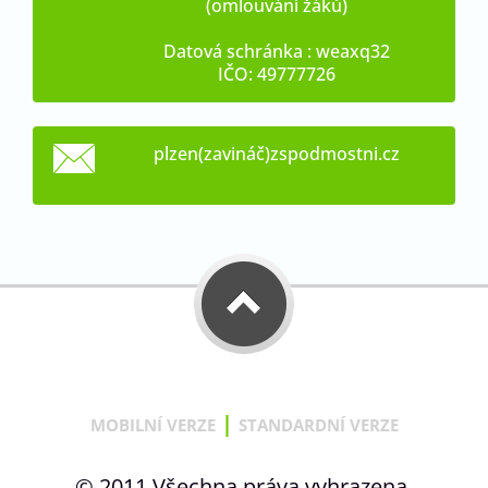
(omlouvání žáků)
Datová schránka : weaxq32
IČO: 49777726
plzen(zavináč)zspodmostni.cz
|
MOBILNÍ VERZE
STANDARDNÍ VERZE
© 2011 Všechna práva vyhrazena.