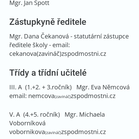
Mgr. Jan Špott
Zástupkyně ředitele
Mgr. Dana Čekanová - statutární zástupce
ředitele školy - email:
cekanova(zavináč)zspodmostni.cz
Třídy a třídní učitelé
III. A (1.+2. + 3.ročník) Mgr. Eva Němcová
email: nemcova
zspodmostni.cz
(zavináč)
V. A (4.+5. ročník) Mgr. Michaela
Voborníková
vobornikova
zspodmostni.cz
(zavináč)