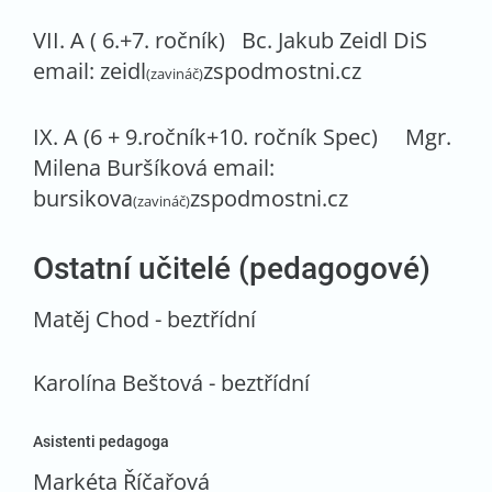
VII. A ( 6.+7. ročník) Bc. Jakub Zeidl DiS
email: zeidl
zspodmostni.cz
(zavináč)
IX. A (6 + 9.ročník+10. ročník Spec) Mgr.
Milena Buršíková email:
bursikova
zspodmostni.cz
(zavináč)
Ostatní učitelé (pedagogové)
Matěj Chod - beztřídní
Karolína Beštová - beztřídní
Asistenti pedagoga
Markéta Říčařová