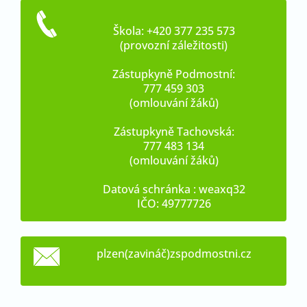
Škola: +420 377 235 573
(provozní záležitosti)
Zástupkyně Podmostní:
777 459 303
(omlouvání žáků)
Zástupkyně Tachovská:
777 483 134
(omlouvání žáků)
Datová schránka : weaxq32
IČO: 49777726
plzen(zavináč)zspodmostni.cz