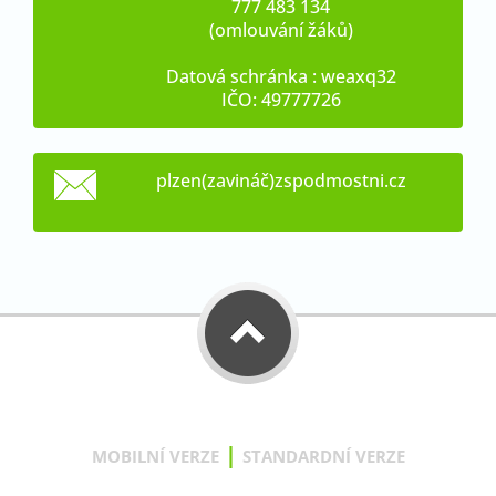
777 483 134
(omlouvání žáků)
Datová schránka : weaxq32
IČO: 49777726
plzen(zavináč)zspodmostni.cz
|
MOBILNÍ VERZE
STANDARDNÍ VERZE