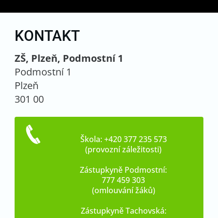
KONTAKT
ZŠ, Plzeň, Podmostní 1
Podmostní 1
Plzeň
301 00
Škola: +420 377 235 573
(provozní záležitosti)
Zástupkyně Podmostní:
777 459 303
(omlouvání žáků)
Zástupkyně Tachovská: