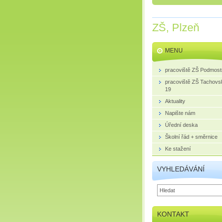
ZŠ, Plzeň
MENU
pracoviště ZŠ Podmost
pracoviště ZŠ Tachovs
19
Aktuality
Napište nám
Úřední deska
Školní řád + směrnice
Ke stažení
VYHLEDÁVÁNÍ
KONTAKT