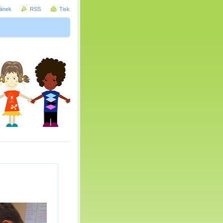
ránek
RSS
Tisk