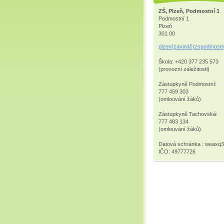
ZŠ, Plzeň, Podmostní 1
Podmostní 1
Plzeň
301 00
plzen(zavináč)zspodmostn
Škola: +420 377 235 573
(provozní záležitosti)
Zástupkyně Podmostní:
777 459 303
(omlouvání žáků)
Zástupkyně Tachovská:
777 483 134
(omlouvání žáků)
Datová schránka : weaxq
IČO: 49777726