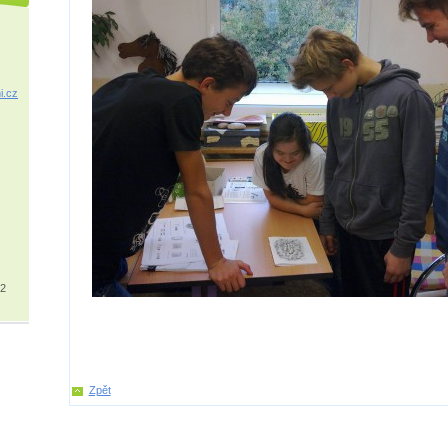
i.cz
32
Zpět