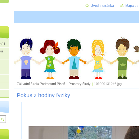
Úvodní stránka
Mapa st
ní 1
ká
Základní škola Podmostní Plzeň
|
Prostory školy
|
101020131246.jpg
Pokus z hodiny fyziky