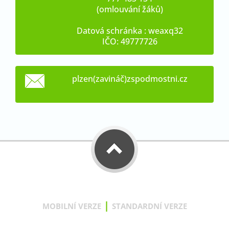
(omlouvání žáků)
Datová schránka : weaxq32
IČO: 49777726
plzen(zavináč)zspodmostni.cz
|
MOBILNÍ VERZE
STANDARDNÍ VERZE