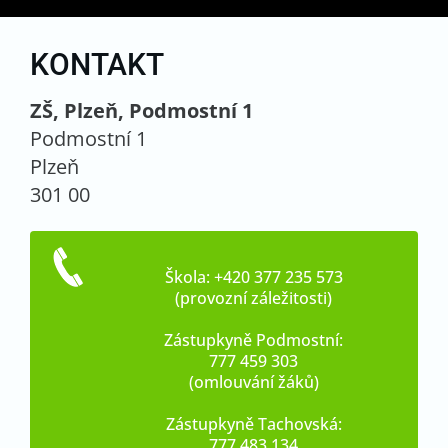
KONTAKT
ZŠ, Plzeň, Podmostní 1
Podmostní 1
Plzeň
301 00
Škola: +420 377 235 573
(provozní záležitosti)
Zástupkyně Podmostní:
777 459 303
(omlouvání žáků)
Zástupkyně Tachovská:
777 483 134