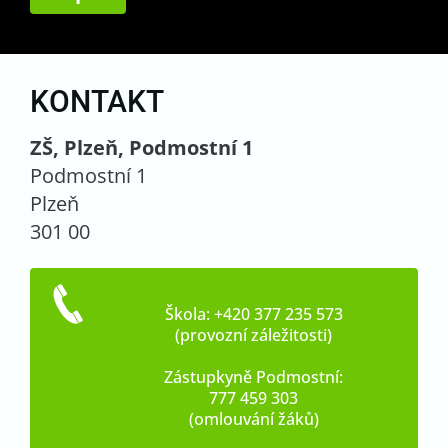
KONTAKT
ZŠ, Plzeň, Podmostní 1
Podmostní 1
Plzeň
301 00
Škola: +420 377 235 573
(provozní záležitosti)
Zástupkyně Podmostní:
777 459 303
(omlouvání žáků)