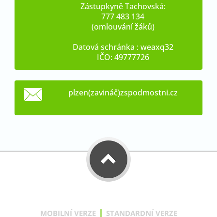
Zástupkyně Tachovská:
777 483 134
(omlouvání žáků)
Datová schránka : weaxq32
IČO: 49777726
plzen(zavináč)zspodmostni.cz
|
MOBILNÍ VERZE
STANDARDNÍ VERZE