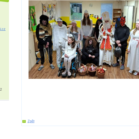
i.cz
32
Zpět