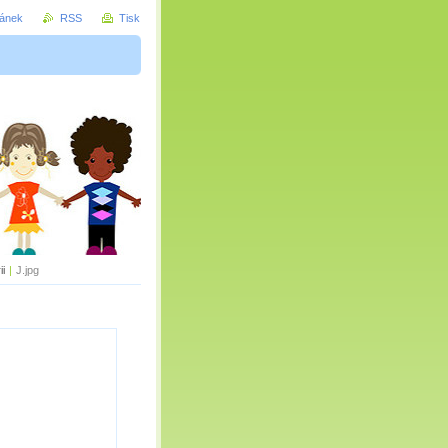
ránek
RSS
Tisk
ii
|
J.jpg