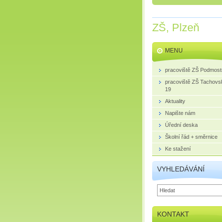
ZŠ, Plzeň
MENU
pracoviště ZŠ Podmost
pracoviště ZŠ Tachovs
19
Aktuality
Napište nám
Úřední deska
Školní řád + směrnice
Ke stažení
VYHLEDÁVÁNÍ
KONTAKT