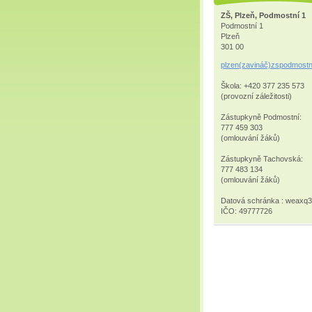
ZŠ, Plzeň, Podmostní 1
Podmostní 1
Plzeň
301 00
plzen(zavináč)zspodmostn
Škola: +420 377 235 573
(provozní záležitosti)
Zástupkyně Podmostní:
777 459 303
(omlouvání žáků)
Zástupkyně Tachovská:
777 483 134
(omlouvání žáků)
Datová schránka : weaxq
IČO: 49777726