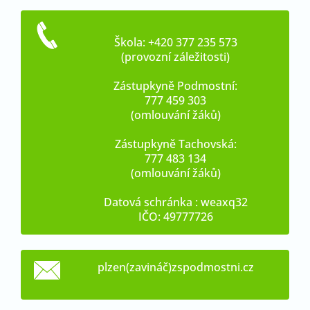
Škola: +420 377 235 573
(provozní záležitosti)
Zástupkyně Podmostní:
777 459 303
(omlouvání žáků)
Zástupkyně Tachovská:
777 483 134
(omlouvání žáků)
Datová schránka : weaxq32
IČO: 49777726
plzen(zavináč)zspodmostni.cz