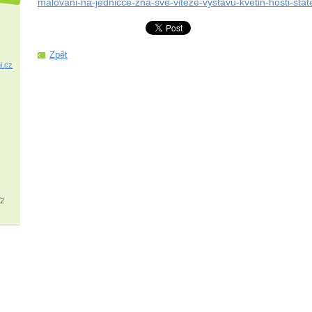
malovani-na-jednicce-zna-sve-viteze-vystavu-kvetin-hosti-sta
Zpět
i.cz
32