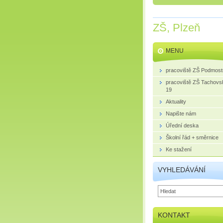
ZŠ, Plzeň
MENU
pracoviště ZŠ Podmost
pracoviště ZŠ Tachovs
19
Aktuality
Napište nám
Úřední deska
Školní řád + směrnice
Ke stažení
VYHLEDÁVÁNÍ
KONTAKT