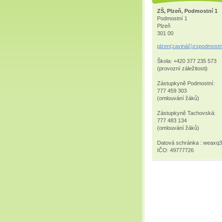
ZŠ, Plzeň, Podmostní 1
Podmostní 1
Plzeň
301 00
plzen(zavináč)zspodmostn
Škola: +420 377 235 573
(provozní záležitosti)
Zástupkyně Podmostní:
777 459 303
(omlouvání žáků)
Zástupkyně Tachovská:
777 483 134
(omlouvání žáků)
Datová schránka : weaxq
IČO: 49777726