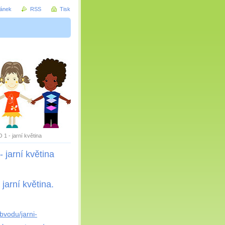
ránek
RSS
Tisk
1 - jarní květina
jarní květina
jarní květina.
bvodu/jarni-