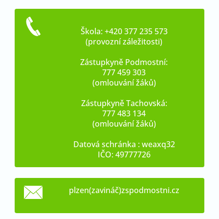
Škola: +420 377 235 573
(provozní záležitosti)
Zástupkyně Podmostní:
777 459 303
(omlouvání žáků)
Zástupkyně Tachovská:
777 483 134
(omlouvání žáků)
Datová schránka : weaxq32
IČO: 49777726
plzen(zavináč)zspodmostni.cz