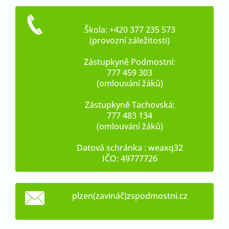
Škola: +420 377 235 573
(provozní záležitosti)
Zástupkyně Podmostní:
777 459 303
(omlouvání žáků)
Zástupkyně Tachovská:
777 483 134
(omlouvání žáků)
Datová schránka : weaxq32
IČO: 49777726
plzen(zavináč)zspodmostni.cz