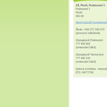
ZŠ, Plzeň, Podmostní 1
Podmostní 1
Plzeň
301 00
plzen(zavináč)zspodmostn
Škola: +420 377 235 573
(provozní záležitosti)
Zástupkyně Podmostní:
777 459 303
(omlouvání žáků)
Zástupkyně Tachovská:
777 483 134
(omlouvání žáků)
Datová schránka : weaxq
IČO: 49777726