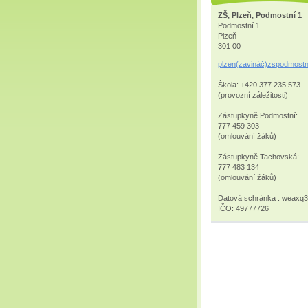
ZŠ, Plzeň, Podmostní 1
Podmostní 1
Plzeň
301 00
plzen(zavináč)zspodmostn
Škola: +420 377 235 573
(provozní záležitosti)
Zástupkyně Podmostní:
777 459 303
(omlouvání žáků)
Zástupkyně Tachovská:
777 483 134
(omlouvání žáků)
Datová schránka : weaxq
IČO: 49777726