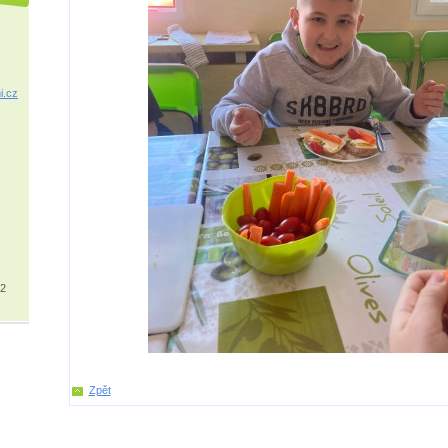
i.cz
32
Zpět