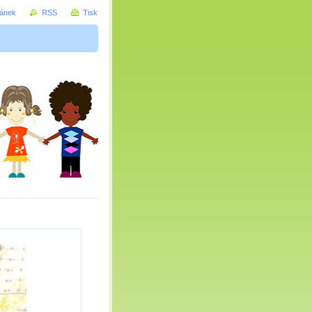
ránek
RSS
Tisk