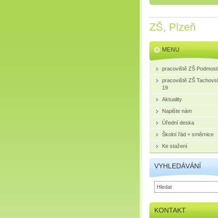
ZŠ, Plzeň
MENU
pracoviště ZŠ Podmost
pracoviště ZŠ Tachovs
19
Aktuality
Napište nám
Úřední deska
Školní řád + směrnice
Ke stažení
VYHLEDÁVÁNÍ
KONTAKT