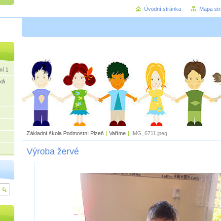
Úvodní stránka
Mapa st
ní 1
ká
Základní škola Podmostní Plzeň
|
Vaříme
|
IMG_6711.jpeg
Výroba žervé