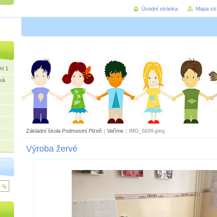
Úvodní stránka
Mapa st
ní 1
ká
Základní škola Podmostní Plzeň
|
Vaříme
|
IMG_6699.jpeg
Výroba žervé