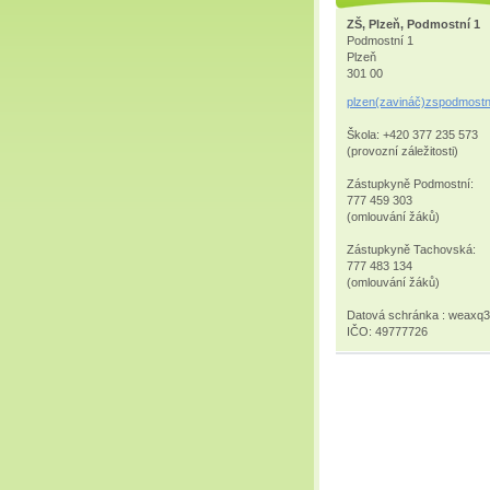
ZŠ, Plzeň, Podmostní 1
Podmostní 1
Plzeň
301 00
plzen(zavináč)zspodmostn
Škola: +420 377 235 573
(provozní záležitosti)
Zástupkyně Podmostní:
777 459 303
(omlouvání žáků)
Zástupkyně Tachovská:
777 483 134
(omlouvání žáků)
Datová schránka : weaxq
IČO: 49777726