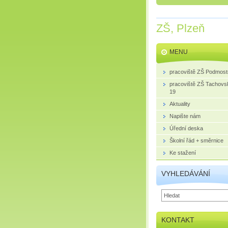
ZŠ, Plzeň
MENU
pracoviště ZŠ Podmost
pracoviště ZŠ Tachovs
19
Aktuality
Napište nám
Úřední deska
Školní řád + směrnice
Ke stažení
VYHLEDÁVÁNÍ
KONTAKT