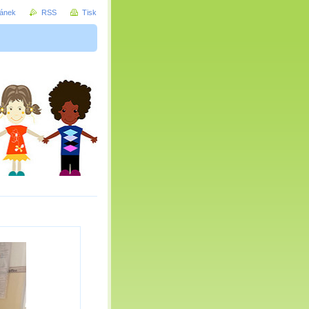
ránek
RSS
Tisk