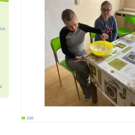
i.cz
32
Zpět