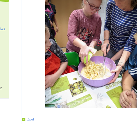
i.cz
32
Zpět