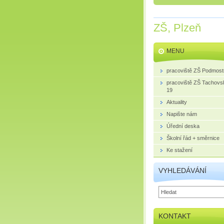
ZŠ, Plzeň
MENU
pracoviště ZŠ Podmost
pracoviště ZŠ Tachovs
19
Aktuality
Napište nám
Úřední deska
Školní řád + směrnice
Ke stažení
VYHLEDÁVÁNÍ
KONTAKT