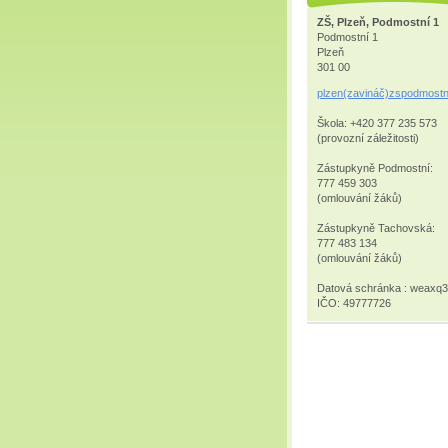
ZŠ, Plzeň, Podmostní 1
Podmostní 1
Plzeň
301 00
plzen(zavináč)zspodmostn
Škola: +420 377 235 573
(provozní záležitosti)
Zástupkyně Podmostní:
777 459 303
(omlouvání žáků)
Zástupkyně Tachovská:
777 483 134
(omlouvání žáků)
Datová schránka : weaxq
IČO: 49777726