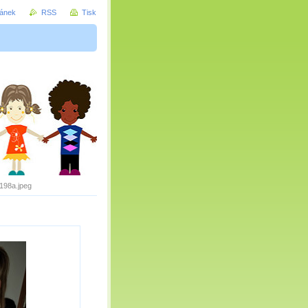
ránek
RSS
Tisk
198a.jpeg