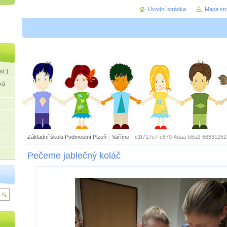
Úvodní stránka
Mapa st
ní 1
ká
Základní škola Podmostní Plzeň
|
Vaříme
|
e1f717e7-c879-4daa-b8a2-66831252
Pečeme jablečný koláč