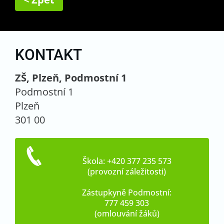
KONTAKT
ZŠ, Plzeň, Podmostní 1
Podmostní 1
Plzeň
301 00
Škola: +420 377 235 573
(provozní záležitosti)
Zástupkyně Podmostní:
777 459 303
(omlouvání žáků)