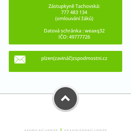
Zástupkyně Tachovská:
777 483 134
(omlouvání žáků)
Datová schránka : weaxq32
IČO: 49777726
plzen(zavináč)zspodmostni.cz
|