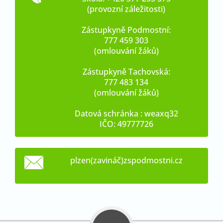
(provozní záležitosti)
Zástupkyně Podmostní:
777 459 303
(omlouvání žáků)
Zástupkyně Tachovská:
777 483 134
(omlouvání žáků)
Datová schránka : weaxq32
IČO: 49777726
plzen(zavináč)zspodmostni.cz