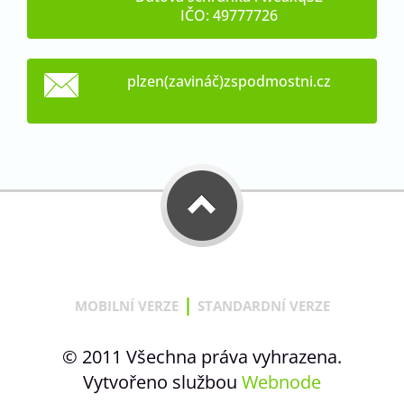
IČO: 49777726
plzen(zavináč)zspodmostni.cz
|
MOBILNÍ VERZE
STANDARDNÍ VERZE
© 2011 Všechna práva vyhrazena.
Vytvořeno službou
Webnode