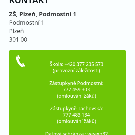
KONTAKT
ZŠ, Plzeň, Podmostní 1
Podmostní 1
Plzeň
301 00
Škola: +420 377 235 573
(provozní záležitosti)
Zástupkyně Podmostní:
777 459 303
(omlouvání žáků)
Zástupkyně Tachovská:
777 483 134
(omlouvání žáků)
Datová schránka : weaxq32