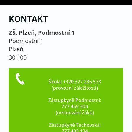
KONTAKT
ZŠ, Plzeň, Podmostní 1
Podmostní 1
Plzeň
301 00
Škola: +420 377 235 573
(provozní záležitosti)
Zástupkyně Podmostní:
777 459 303
(omlouvání žáků)
Zástupkyně Tachovská:
777 483 134