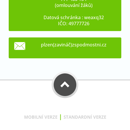
(omlouvání žáků)
Datová schránka : weaxq32
IČO: 49777726
plzen(zavináč)zspodmostni.cz
|
MOBILNÍ VERZE
STANDARDNÍ VERZE