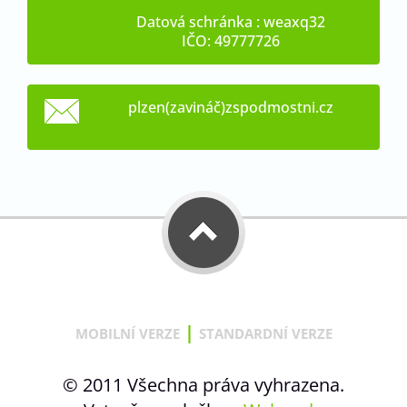
Datová schránka : weaxq32
IČO: 49777726
plzen(zavináč)zspodmostni.cz
|
MOBILNÍ VERZE
STANDARDNÍ VERZE
© 2011 Všechna práva vyhrazena.