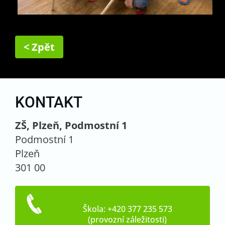
< Zpět
KONTAKT
ZŠ, Plzeň, Podmostní 1
Podmostní 1
Plzeň
301 00
Škola: +420 377 235 573
(provozní záležitosti)