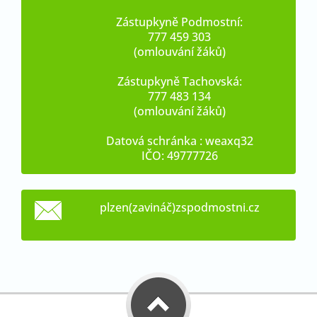
Zástupkyně Podmostní:
777 459 303
(omlouvání žáků)
Zástupkyně Tachovská:
777 483 134
(omlouvání žáků)
Datová schránka : weaxq32
IČO: 49777726
plzen(zavináč)zspodmostni.cz