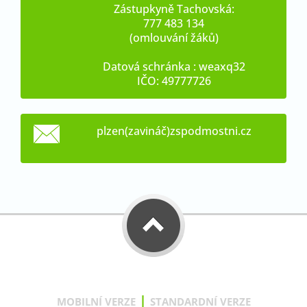
Zástupkyně Tachovská:
777 483 134
(omlouvání žáků)
Datová schránka : weaxq32
IČO: 49777726
plzen(zavináč)zspodmostni.cz
|
MOBILNÍ VERZE
STANDARDNÍ VERZE