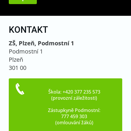
KONTAKT
ZŠ, Plzeň, Podmostní 1
Podmostní 1
Plzeň
301 00
Škola: +420 377 235 573
(provozní záležitosti)
Zástupkyně Podmostní:
777 459 303
(omlouvání žáků)