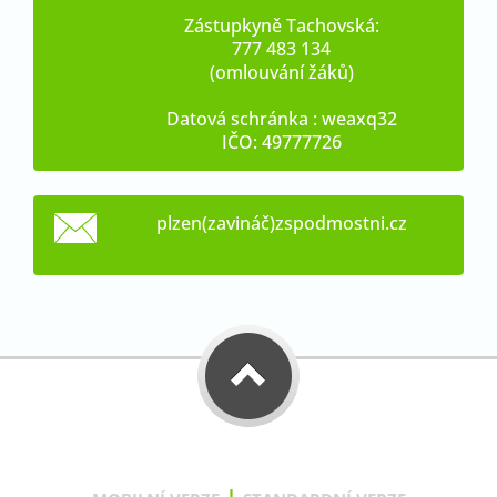
Zástupkyně Tachovská:
777 483 134
(omlouvání žáků)
Datová schránka : weaxq32
IČO: 49777726
plzen(zavináč)zspodmostni.cz