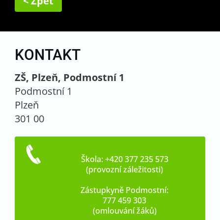
< Zpět
KONTAKT
ZŠ, Plzeň, Podmostní 1
Podmostní 1
Plzeň
301 00
Škola: +420 377 235 573
(provozní záležitosti)
Zástupkyně Podmostní:
777 459 303
(omlouvání žáků)